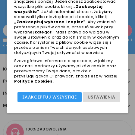
znajdziesz poniżej. Jeżeli chcesz zaakceptować
Pamiętaj, że w każdej chwili możesz zrezygnować z
wszystkie pliki cookie, kliknij
„Zaakceptuj
subskrypcji.
wszystkie”
. Jeżeli natomiast chcesz, żebyśmy
stosowali tylko niezbędne pliki cookie, kliknij
„Zaakceptuj wybrane i zapisz”
. Aby zmieniać
preferencje plików cookie, przesuń suwak przy
wybranej kategorii. Masz prawo do wglądu w
swoje ustawienia oraz do ich zmiany w dowolnym
Zapoznałem/łam się z treścią
Polityki prywatności & Cookies
i
czasie. Korzystanie z plików cookie wiąże się z
akceptuję jej treść.
*
przetwarzaniem Twoich danych osobowych
dotyczących Twojej aktywności w serwisie.
Szczegółowe informacje o sposobie, w jaki my
oraz nasi partnerzy używamy plików cookie oraz
KONTAKT Z NAMI

przetwarzamy Twoje dane, a także o
przysługujących Ci prawach, znajdziesz w naszej
POMOC
Polityce Cookies
.

INFORMACJE

ZAAKCEPTUJ WSZYSTKIE
USTAWIENIA
MOJE KONTO

100% ZADOWOLENIA