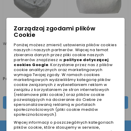
Zarządzaj zgodami plików
Cookie
Welurowy fotelik samochodowy dla psa DogiDigi
Fotelik samochodowy dla psa Teddy DogiDigi
Poniżej możesz zmienić ustawienia plików cookies
naszych i naszych partnerów. Więcej na temat
299,00 zł
299,00 zł
zbierania danych przez pliki cookie naszych
Najniższa cena w ciągu
Najniższa cena w ciągu
partnerów znajdziesz w
polityce dotyczącej
ostatnich 30 dni :
299,00 zł
ostatnich 30 dni :
299,00 zł
cookies Google
. Korzystanie przez nas z plików
cookie analitycznych oraz marketingowych
wymaga Twojej zgody. W ramach cookies
Pokazano 1-2 z 2 pozycji
marketingowych wydzieliliśmy kategorię plików
cookie związanych z wyświetlaniem reklam w
związku z korzystaniem ze stron internetowych
(reklamowe pliki cookie) oraz plików cookie
pozwalających na docieranie do Ciebie ze
TRANSPORTERY I FOTELIKI

spersonalizowaną reklamą w portalach
społecznościowych (pliki cookie mediów
społecznościowych).
Więcej informacji o poszczególnych kategoriach
plików cookie, które stosujemy w serwisie,
DOŁĄCZ DO NASZEGO NEWSLETTERA!