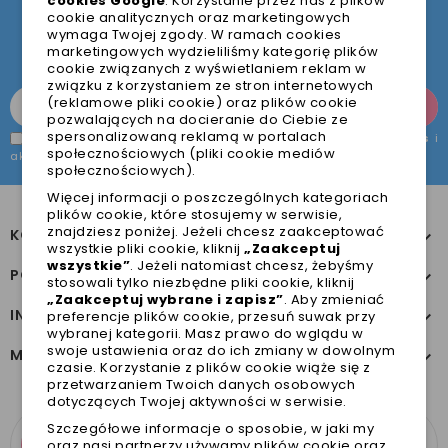
cookies Google
. Korzystanie przez nas z plików
cookie analitycznych oraz marketingowych
Pamiętaj, że w każdej chwili możesz zrezygnować z
wymaga Twojej zgody. W ramach cookies
subskrypcji.
marketingowych wydzieliliśmy kategorię plików
cookie związanych z wyświetlaniem reklam w
związku z korzystaniem ze stron internetowych
(reklamowe pliki cookie) oraz plików cookie
pozwalających na docieranie do Ciebie ze
spersonalizowaną reklamą w portalach
Zapoznałem/łam się z treścią
Polityki prywatności & Cookies
i
społecznościowych (pliki cookie mediów
akceptuję jej treść.
*
społecznościowych).
Więcej informacji o poszczególnych kategoriach
plików cookie, które stosujemy w serwisie,
znajdziesz poniżej. Jeżeli chcesz zaakceptować
KONTAKT Z NAMI

wszystkie pliki cookie, kliknij
„Zaakceptuj
wszystkie”
. Jeżeli natomiast chcesz, żebyśmy
POMOC

stosowali tylko niezbędne pliki cookie, kliknij
„Zaakceptuj wybrane i zapisz”
. Aby zmieniać
INFORMACJE

preferencje plików cookie, przesuń suwak przy
wybranej kategorii. Masz prawo do wglądu w
swoje ustawienia oraz do ich zmiany w dowolnym
MOJE KONTO

czasie. Korzystanie z plików cookie wiąże się z
przetwarzaniem Twoich danych osobowych
dotyczących Twojej aktywności w serwisie.
Szczegółowe informacje o sposobie, w jaki my
100% ZADOWOLENIA
oraz nasi partnerzy używamy plików cookie oraz