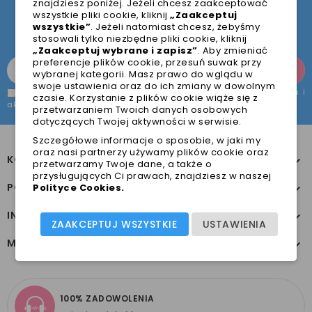
znajdziesz poniżej. Jeżeli chcesz zaakceptować
Pamiętaj, że w każdej chwili możesz zrezygnować z
wszystkie pliki cookie, kliknij
„Zaakceptuj
subskrypcji.
wszystkie”
. Jeżeli natomiast chcesz, żebyśmy
stosowali tylko niezbędne pliki cookie, kliknij
„Zaakceptuj wybrane i zapisz”
. Aby zmieniać
preferencje plików cookie, przesuń suwak przy
wybranej kategorii. Masz prawo do wglądu w
swoje ustawienia oraz do ich zmiany w dowolnym
Zapoznałem/łam się z treścią
Polityki prywatności & Cookies
i
czasie. Korzystanie z plików cookie wiąże się z
akceptuję jej treść.
*
przetwarzaniem Twoich danych osobowych
dotyczących Twojej aktywności w serwisie.
Szczegółowe informacje o sposobie, w jaki my
oraz nasi partnerzy używamy plików cookie oraz
KONTAKT Z NAMI

przetwarzamy Twoje dane, a także o
przysługujących Ci prawach, znajdziesz w naszej
POMOC
Polityce Cookies
.

INFORMACJE

ZAAKCEPTUJ WSZYSTKIE
USTAWIENIA
MOJE KONTO

100% ZADOWOLENIA