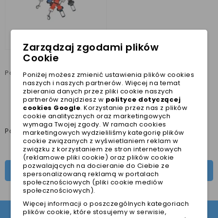
Zarządzaj zgodami plików
Cookie
Pasy bezpieczeństwa dla psa do samochodu
Poniżej możesz zmienić ustawienia plików cookies
naszych i naszych partnerów. Więcej na temat
99,00 zł
zbierania danych przez pliki cookie naszych
Najniższa cena w ciągu
partnerów znajdziesz w
polityce dotyczącej
ostatnich 30 dni :
99,00 zł
cookies Google
. Korzystanie przez nas z plików
cookie analitycznych oraz marketingowych
wymaga Twojej zgody. W ramach cookies
Pokazano 1-1 z 1 pozycji
marketingowych wydzieliliśmy kategorię plików
cookie związanych z wyświetlaniem reklam w
związku z korzystaniem ze stron internetowych
(reklamowe pliki cookie) oraz plików cookie
pozwalających na docieranie do Ciebie ze
PASY BEZPIECZEŃSTWA

spersonalizowaną reklamą w portalach
społecznościowych (pliki cookie mediów
społecznościowych).
Więcej informacji o poszczególnych kategoriach
plików cookie, które stosujemy w serwisie,
DOŁĄCZ DO NASZEGO NEWSLETTERA!