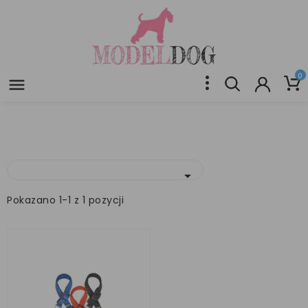
0


Pokazano 1-1 z 1 pozycji