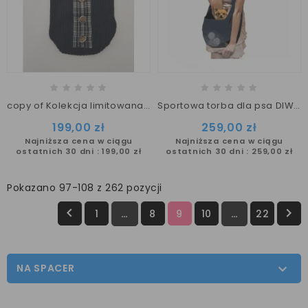
copy of Kolekcja limitowana Stellare XS/S sweterek GUCCI dla psa
Sportowa torba dla psa DIWAN Milk&Pepper
199,00 zł
259,00 zł
Najniższa cena w ciągu
Najniższa cena w ciągu
ostatnich 30 dni :
199,00 zł
ostatnich 30 dni :
259,00 zł
Pokazano 97-108 z 262 pozycji


1
…
8
9
10
…
22
NA SPACER
