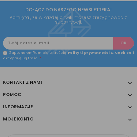
DOŁĄCZ DO NASZEGO NEWSLETTERA!
Pamiętaj, że w każdej chwili możesz zrezygnować z
subskrypcji.
Zapoznałem/łam się z treścią
Polityki prywatności & Cookies
i
akceptuję jej treść.
*
KONTAKT Z NAMI

POMOC

INFORMACJE

MOJE KONTO
