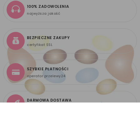
100% ZADOWOLENIA
najwyższa jakość
BEZPIECZNE ZAKUPY
certyfikat SSL
SZYBKIE PŁATNOŚCI
operator przelewy24
DARMOWA DOSTAWA
już od 299 zł