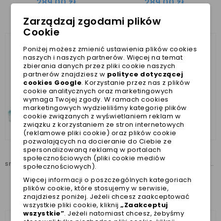
289,00 zł
289,00 zł
Najniższa cena w ciągu
Najniższa cena w ciągu
Zarządzaj zgodami plików
ostatnich 30 dni :
289,00 zł
ostatnich 30 dni :
289,00 zł
Cookie
Poniżej możesz zmienić ustawienia plików cookies
naszych i naszych partnerów. Więcej na temat
zbierania danych przez pliki cookie naszych
partnerów znajdziesz w
polityce dotyczącej
cookies Google
. Korzystanie przez nas z plików
cookie analitycznych oraz marketingowych
wymaga Twojej zgody. W ramach cookies
marketingowych wydzieliliśmy kategorię plików
cookie związanych z wyświetlaniem reklam w
związku z korzystaniem ze stron internetowych
(reklamowe pliki cookie) oraz plików cookie
pozwalających na docieranie do Ciebie ze
spersonalizowaną reklamą w portalach
społecznościowych (pliki cookie mediów
smycz taśmowa Alyssa Puppia
Sweterek z szelkami Ren Puppia w różowe kwiatuszki
społecznościowych).
75,00 zł
179,00 zł
Więcej informacji o poszczególnych kategoriach
plików cookie, które stosujemy w serwisie,
Najniższa cena w ciągu
Najniższa cena w ciągu
znajdziesz poniżej. Jeżeli chcesz zaakceptować
ostatnich 30 dni :
75,00 zł
ostatnich 30 dni :
179,00 zł
wszystkie pliki cookie, kliknij
„Zaakceptuj
wszystkie”
. Jeżeli natomiast chcesz, żebyśmy