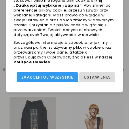
stosowali tylko niezbędne pliki cookie, kliknij
„Zaakceptuj wybrane i zapisz”
. Aby zmieniać
preferencje plików cookie, przesuń suwak przy
wybranej kategorii. Masz prawo do wglądu w
swoje ustawienia oraz do ich zmiany w dowolnym
czasie. Korzystanie z plików cookie wiąże się z
przetwarzaniem Twoich danych osobowych
dotyczących Twojej aktywności w serwisie.
Szczegółowe informacje o sposobie, w jaki my
oraz nasi partnerzy używamy plików cookie oraz
przetwarzamy Twoje dane, a także o
przysługujących Ci prawach, znajdziesz w naszej
Polityce Cookies
.
Beżowy sweterek z szelkami REN Puppia
Smycz taśmowa Ren Puppia
ZAAKCEPTUJ WSZYSTKIE
USTAWIENIA
169,00 zł
69,00 zł
Najniższa cena w ciągu
Najniższa cena w ciągu
ostatnich 30 dni :
169,00 zł
ostatnich 30 dni :
69,00 zł