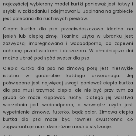
najczęściej wybierany model kurtki ponieważ jest łatwy i
szybki w zakładaniu i zdejmowaniu. Zapinana na grzbiecie
jest polecana dla ruchliwych piesków.
Ciepła kurtka dla psa przeciwdeszczowa idealna na
jesień lub ciepłą zimę. Tkanina użyta w ubranku jest
zazwyczaj impregnowana i wodoodporna, co zapewni
ochronę przed wiatrem i deszczem. W chłodniejsze dni
można ubrać pod spód sweter dla psa.
Ciepła kurtka dla psa na zimową porę jest niezwykle
istotna w garderobie każdego czworonoga. Jej
poświęcone jest najwięcej uwagi, ponieważ ciepła kurtka
dla psa musi trzymać ciepło, ale nie być przy tym za
gruba co może krępować ruchy. Dlatego jej warstwa
wierzchnia jest wodoodporna, a wewnątrz użyte jest
wypełnienie zimowe, futerko, bądź polar. Zimowa ciepła
kurtka dla psa może być również dwustronna co
zagwarantuje nam dwie różne modne stylizacje.