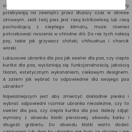
ciała, więc mogą potrzebować swetra lub płaszcza, gdy
przebywają na zewnątrz przez dłuższy czas w okresie
zimowym. Jeśli twój pies jest rasą krótkowłosą lub rasą
pochodzącą z ciepłego klimatu, może również
potrzebować noszenia w chłodne dni. Do ras tych należą
psy, takie jak grzywacz chiński, chihuahua i charcik
włoski.
Luksusowe ubranka dla psa jak sweter dla psa, czy ciepła
kurtka dla psa, wyróżniają się funkcjonalnością, jakością
tkanin, estetycznym wykonaniem, ciekawym designem.
A zatem jak wybrać to odpowiednie dla swojego psa
ubranko?
Najważniejszym jest aby zmierzyć dokładnie pieska i
wybrać odpowiedni rozmiar ubranka niezależnie, czy to
sweter dla psa, czy ciepła kurtka dla psa. Należy zdjąć
wymiary z obwodu klatki piersiowej, obwodu karku i
długość grzbietu. Do obwodu klatki warto dodać
centymetr lub dwa by ubranko nie było za obcisłe i nie