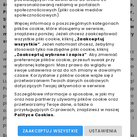
światowych oraz polskich marek tj: Puppia,
spersonalizowaną reklamą w portalach
społecznościowych (pliki cookie mediów
Pinkaholic, Milk&Pepper, Smart Animal, Puppymour,
społecznościowych).
Stellare. Posiadamy duży wybór ciepłych kurtek,
Więcej informacji o poszczególnych kategoriach
które zagwarantują komfort termiczny psu nawet w
plików cookie, które stosujemy w serwisie,
znajdziesz poniżej. Jeżeli chcesz zaakceptować
mroźną zimę, w tym także nie krępujący ruchy ciepły
wszystkie pliki cookie, kliknij
„Zaakceptuj
sweter dla psa oraz wygodne szelki.
wszystkie”
. Jeżeli natomiast chcesz, żebyśmy
stosowali tylko niezbędne pliki cookie, kliknij
Jeżeli Twój pies niechętnie chce wychodzić na zewnątrz
„Zaakceptuj wybrane i zapisz”
. Aby zmieniać
w chłodniejsze dni lub drży będąc na dworze, być może
preferencje plików cookie, przesuń suwak przy
wybranej kategorii. Masz prawo do wglądu w
warto rozważyć zakupić ubranka dla niego. Jeśli trzeba
swoje ustawienia oraz do ich zmiany w dowolnym
wyprowadzić psa na zewnątrz, ubierz go w ciepły płaszcz.
czasie. Korzystanie z plików cookie wiąże się z
przetwarzaniem Twoich danych osobowych
Luksusowe ubranka dla psa idealnie się tutaj sprawdzą!
dotyczących Twojej aktywności w serwisie.
Podobnie jak ludzie, psy mogą wpadać w depresję
Szczegółowe informacje o sposobie, w jaki my
podczas mniej słonecznych i krótszych dni zimy, więc
oraz nasi partnerzy używamy plików cookie oraz
przytulny sweter dla psa, czy ciepła kurtka dla psa może
przetwarzamy Twoje dane, a także o
przysługujących Ci prawach, znajdziesz w naszej
oznaczać, że nadal będzie miał trochę ruchu i świeżego
Polityce Cookies
.
powietrza. To jest dobre dla jego fizycznego i
psychicznego samopoczucia.
ZAAKCEPTUJ WSZYSTKIE
USTAWIENIA
Bardzo małe psy mają trudności z zatrzymaniem ciepła