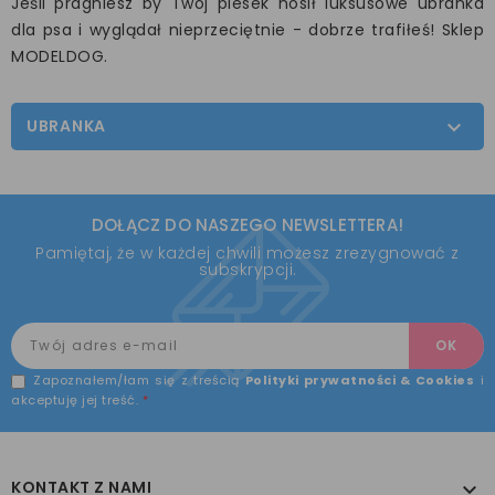
Jeśli pragniesz by Twój piesek nosił luksusowe ubranka
dla psa i wyglądał nieprzeciętnie - dobrze trafiłeś! Sklep
MODELDOG.
UBRANKA

DOŁĄCZ DO NASZEGO NEWSLETTERA!
Pamiętaj, że w każdej chwili możesz zrezygnować z
subskrypcji.
Zapoznałem/łam się z treścią
Polityki prywatności & Cookies
i
akceptuję jej treść.
*
KONTAKT Z NAMI
