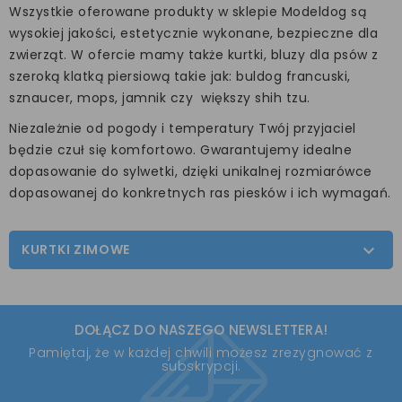
Wszystkie oferowane produkty w sklepie Modeldog są
wysokiej jakości, estetycznie wykonane, bezpieczne dla
zwierząt. W ofercie mamy także kurtki, bluzy dla psów z
szeroką klatką piersiową takie jak: buldog francuski,
sznaucer, mops, jamnik czy większy shih tzu.
Niezależnie od pogody i temperatury Twój przyjaciel
będzie czuł się komfortowo. Gwarantujemy idealne
dopasowanie do sylwetki, dzięki unikalnej rozmiarówce
dopasowanej do konkretnych ras piesków i ich wymagań.
KURTKI ZIMOWE

DOŁĄCZ DO NASZEGO NEWSLETTERA!
Pamiętaj, że w każdej chwili możesz zrezygnować z
subskrypcji.