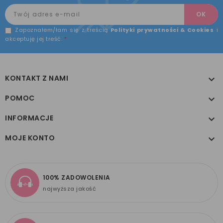
Zapoznałem/łam się z treścią
Polityki prywatności & Cookies
i
akceptuję jej treść.
*
KONTAKT Z NAMI

POMOC

INFORMACJE

MOJE KONTO

100% ZADOWOLENIA
najwyższa jakość