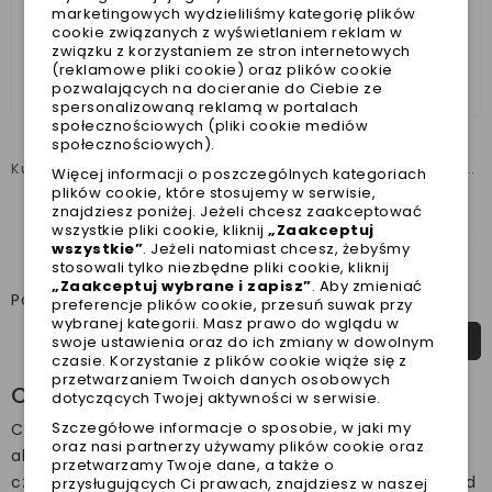
marketingowych wydzieliliśmy kategorię plików
cookie związanych z wyświetlaniem reklam w
związku z korzystaniem ze stron internetowych
(reklamowe pliki cookie) oraz plików cookie
pozwalających na docieranie do Ciebie ze
spersonalizowaną reklamą w portalach
społecznościowych (pliki cookie mediów
społecznościowych).
Kurtka czerwona z szelkami CLIMBER Milk&Pepper
Ekstrawagancka kurtka dla psa KIARA Milk&Pepper
Więcej informacji o poszczególnych kategoriach
plików cookie, które stosujemy w serwisie,
290,00 zł
330,00 zł
znajdziesz poniżej. Jeżeli chcesz zaakceptować
Najniższa cena w ciągu
Najniższa cena w ciągu
wszystkie pliki cookie, kliknij
„Zaakceptuj
ostatnich 30 dni :
290,00 zł
ostatnich 30 dni :
330,00 zł
wszystkie”
. Jeżeli natomiast chcesz, żebyśmy
stosowali tylko niezbędne pliki cookie, kliknij
„Zaakceptuj wybrane i zapisz”
. Aby zmieniać
Pokazano 13-24 z 55 pozycji
preferencje plików cookie, przesuń suwak przy
wybranej kategorii. Masz prawo do wglądu w


1
2
3
…
5
swoje ustawienia oraz do ich zmiany w dowolnym
czasie. Korzystanie z plików cookie wiąże się z
przetwarzaniem Twoich danych osobowych
Ciepła kurtka dla psa
dotyczących Twojej aktywności w serwisie.
Szczegółowe informacje o sposobie, w jaki my
Ciepła kurtka dla psa jest jednym z niezbędnych
oraz nasi partnerzy używamy plików cookie oraz
akcesoriów na zimę. Pamiętajmy, że pieski ras małych
przetwarzamy Twoje dane, a także o
czy krótkowłosych potrzebują dodatkowej ochrony przed
przysługujących Ci prawach, znajdziesz w naszej