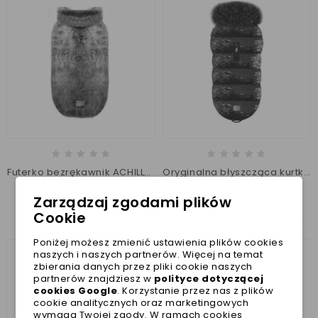
Futerko bezrękawnik ACHILLE w kolorze szarym Milk&Pepper
Oryginalna błyszcząca kurtka zimowa ALYA Milk&Pepper
210,00 zł
330,00 zł
Zarządzaj zgodami plików
Najniższa cena w ciągu
Najniższa cena w ciągu
Cookie
ostatnich 30 dni :
210,00 zł
ostatnich 30 dni :
330,00 zł
Poniżej możesz zmienić ustawienia plików cookies
naszych i naszych partnerów. Więcej na temat
zbierania danych przez pliki cookie naszych
partnerów znajdziesz w
polityce dotyczącej
cookies Google
. Korzystanie przez nas z plików
cookie analitycznych oraz marketingowych
wymaga Twojej zgody. W ramach cookies