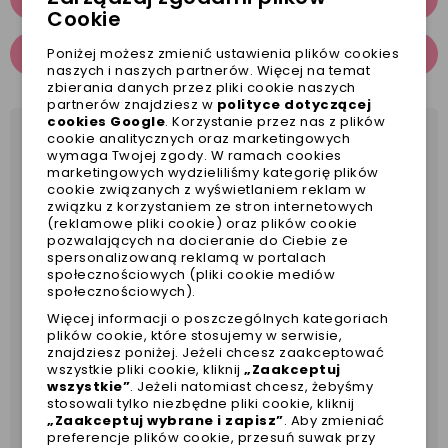
Cookie
OPINIE
Poniżej możesz zmienić ustawienia plików cookies
naszych i naszych partnerów. Więcej na temat
zbierania danych przez pliki cookie naszych
partnerów znajdziesz w
polityce dotyczącej
cookies Google
. Korzystanie przez nas z plików
cookie analitycznych oraz marketingowych
Twój pies w tym wzorze będzie wyglądał uroczo i
wymaga Twojej zgody. W ramach cookies
stylowo cały rok! Polecamy szelki Cynthia z
marketingowych wydzieliliśmy kategorię plików
cookie związanych z wyświetlaniem reklam w
najnowszej kolekcji marki Puppia.
związku z korzystaniem ze stron internetowych
(reklamowe pliki cookie) oraz plików cookie
ten model wyróżnia podwójną regulacją i
pozwalających na docieranie do Ciebie ze
zabezpieczeniem klamrą w obwodzie szyi i
spersonalizowaną reklamą w portalach
społecznościowych (pliki cookie mediów
klatki piersiowej,
społecznościowych).
szelki wysokiej jakości, z najlepszych tkanin -
Więcej informacji o poszczególnych kategoriach
100% bawełny
plików cookie, które stosujemy w serwisie,
wzór jest niezwykły i delikatny zarazem,
znajdziesz poniżej. Jeżeli chcesz zaakceptować
wszystkie pliki cookie, kliknij
„Zaakceptuj
kolor pasuje do każdego umaszczenia pieska i
wszystkie”
. Jeżeli natomiast chcesz, żebyśmy
każdej płci doda uroku!
stosowali tylko niezbędne pliki cookie, kliknij
regulowane w klatce piersiowej oraz szyi
„Zaakceptuj wybrane i zapisz”
. Aby zmieniać
preferencje plików cookie, przesuń suwak przy