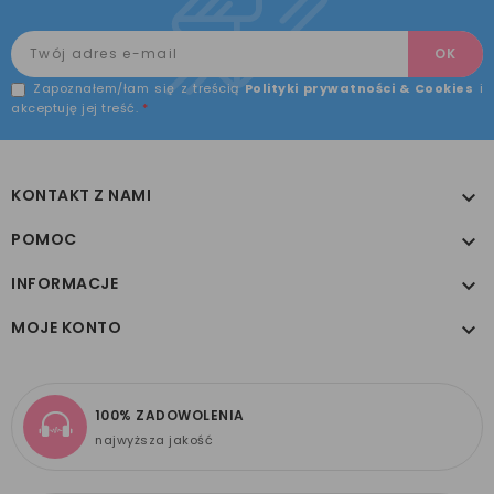
Zapoznałem/łam się z treścią
Polityki prywatności & Cookies
i
akceptuję jej treść.
*
KONTAKT Z NAMI

POMOC

INFORMACJE

MOJE KONTO

100% ZADOWOLENIA
najwyższa jakość