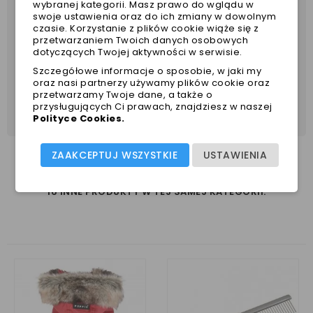
wybranej kategorii. Masz prawo do wglądu w
Obwód szyi
swoje ustawienia oraz do ich zmiany w dowolnym
czasie. Korzystanie z plików cookie wiąże się z
Rozmiar
Obwód szyi
obwód klatki
przetwarzaniem Twoich danych osobowych
30-40
dotyczących Twojej aktywności w serwisie.
S
25-30
Szczegółowe informacje o sposobie, w jaki my
M
30-35
40-59
oraz nasi partnerzy używamy plików cookie oraz
L
35-40
60-70
przetwarzamy Twoje dane, a także o
przysługujących Ci prawach, znajdziesz w naszej
XL
40-50
70-90
Polityce Cookies
.
ZAAKCEPTUJ WSZYSTKIE
USTAWIENIA
16 INNE PRODUKTY W TEJ SAMEJ KATEGORII: