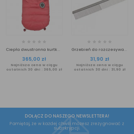
Ciepła dwustronna kurtka dla psa HOLIS Puppia czerwona
Grzebień do rozczesywania kołtunów
Cena
Cena
365,00 zł
31,90 zł
Najniższa cena w ciągu
Najniższa cena w ciągu
ostatnich 30 dni :
365,00 zł
ostatnich 30 dni :
31,90 zł
DOŁĄCZ DO NASZEGO NEWSLETTERA!
Pamiętaj, że w każdej chwili możesz zrezygnować z
subskrypcji.