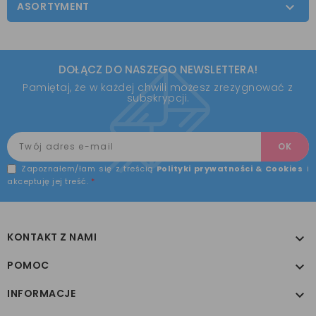
ASORTYMENT

DOŁĄCZ DO NASZEGO NEWSLETTERA!
Pamiętaj, że w każdej chwili możesz zrezygnować z
subskrypcji.
Zapoznałem/łam się z treścią
Polityki prywatności & Cookies
i
akceptuję jej treść.
*
KONTAKT Z NAMI

POMOC

INFORMACJE
