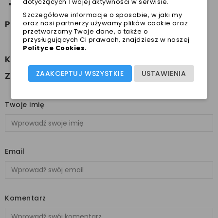
dotyczących Twojej aktywności w serwisie.
Luksusowe ubranka dla psa - jak je wybrać?
Szczegółowe informacje o sposobie, w jaki my
Powiązane przez tagi:
oraz nasi partnerzy używamy plików cookie oraz
przetwarzamy Twoje dane, a także o
przysługujących Ci prawach, znajdziesz w naszej
Polityce Cookies
.
Komentarze
ZAAKCEPTUJ WSZYSTKIE
USTAWIENIA
Zostaw swój komentarz
Twoje imię
Email
Komentarz