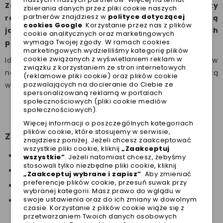
Zamiast tego postawmy na produkty
zbierania danych przez pliki cookie naszych
partnerów znajdziesz w
polityce dotyczącej
renomowanych marek, które gwarantują wysoką
cookies Google
. Korzystanie przez nas z plików
jakość i bezpieczeństwo naszych czworonożnych
cookie analitycznych oraz marketingowych
wymaga Twojej zgody. W ramach cookies
przyjaciół.
marketingowych wydzieliliśmy kategorię plików
cookie związanych z wyświetlaniem reklam w
Idealnie dobrane dla Twojego pupila szelki znajdziesz w
związku z korzystaniem ze stron internetowych
naszym
sklepie internetowym
. Zobacz także naszą
(reklamowe pliki cookie) oraz plików cookie
pozwalających na docieranie do Ciebie ze
wizytówkę
Google
.
spersonalizowaną reklamą w portalach
społecznościowych (pliki cookie mediów
społecznościowych).
Więcej informacji o poszczególnych kategoriach
plików cookie, które stosujemy w serwisie,
Zobacz również:
znajdziesz poniżej. Jeżeli chcesz zaakceptować
wszystkie pliki cookie, kliknij
„Zaakceptuj
Najbezpieczniejsze szelki dla psa – jak je wybrać?
wszystkie”
. Jeżeli natomiast chcesz, żebyśmy
stosowali tylko niezbędne pliki cookie, kliknij
Ubranka dla psa na lato - na co zwrócić uwagę?
„Zaakceptuj wybrane i zapisz”
. Aby zmieniać
preferencje plików cookie, przesuń suwak przy
Jak ubrać psa w ubranko?
wybranej kategorii. Masz prawo do wglądu w
swoje ustawienia oraz do ich zmiany w dowolnym
Ciepła kurtka dla psa na wiosnę – dlaczego warto
czasie. Korzystanie z plików cookie wiąże się z
ją mieć?
przetwarzaniem Twoich danych osobowych