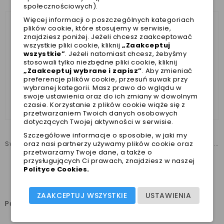
społecznościowych).
Więcej informacji o poszczególnych kategoriach
plików cookie, które stosujemy w serwisie,
znajdziesz poniżej. Jeżeli chcesz zaakceptować
wszystkie pliki cookie, kliknij
„Zaakceptuj
wszystkie”
. Jeżeli natomiast chcesz, żebyśmy
stosowali tylko niezbędne pliki cookie, kliknij
„Zaakceptuj wybrane i zapisz”
. Aby zmieniać
preferencje plików cookie, przesuń suwak przy
wybranej kategorii. Masz prawo do wglądu w
swoje ustawienia oraz do ich zmiany w dowolnym
czasie. Korzystanie z plików cookie wiąże się z
przetwarzaniem Twoich danych osobowych
dotyczących Twojej aktywności w serwisie.
Szczegółowe informacje o sposobie, w jaki my
Sweter dla psa DIAMOND r.M kolekcja limitowana Stellare
Bluza dla psa BUTTERFLY r. M z limitowanej edycji Stellare
oraz nasi partnerzy używamy plików cookie oraz
przetwarzamy Twoje dane, a także o
199,00 zł
219,00 zł
przysługujących Ci prawach, znajdziesz w naszej
Polityce Cookies
.
Najniższa cena w ciągu
Najniższa cena w ciągu
ostatnich 30 dni :
199,00 zł
ostatnich 30 dni :
219,00 zł
ZAAKCEPTUJ WSZYSTKIE
USTAWIENIA
Pokazano 1-8 z 8 pozycji