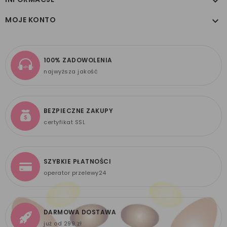

MOJE KONTO

100% ZADOWOLENIA
najwyższa jakość
BEZPIECZNE ZAKUPY
certyfikat SSL
SZYBKIE PŁATNOŚCI
operator przelewy24
DARMOWA DOSTAWA
już od 299 zł