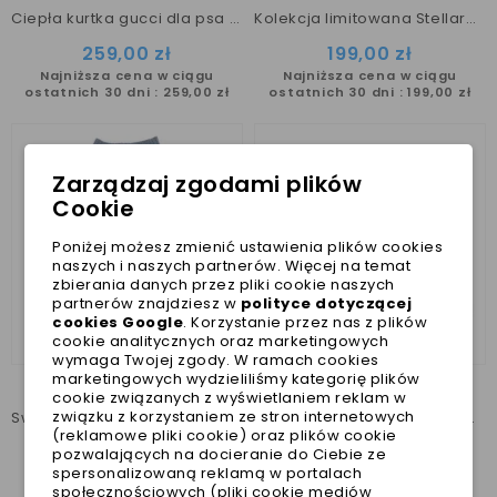
Ciepła kurtka gucci dla psa r. XS - limitowana edycja Stellare
Kolekcja limitowana Stellare XS/S sweterek GUCCI dla psa
259,00 zł
199,00 zł
Najniższa cena w ciągu
Najniższa cena w ciągu
ostatnich 30 dni :
259,00 zł
ostatnich 30 dni :
199,00 zł
Zarządzaj zgodami plików
Cookie
Poniżej możesz zmienić ustawienia plików cookies
naszych i naszych partnerów. Więcej na temat
zbierania danych przez pliki cookie naszych
partnerów znajdziesz w
polityce dotyczącej
cookies Google
. Korzystanie przez nas z plików
cookie analitycznych oraz marketingowych
wymaga Twojej zgody. W ramach cookies
marketingowych wydzieliliśmy kategorię plików
cookie związanych z wyświetlaniem reklam w
związku z korzystaniem ze stron internetowych
Sweterek dla psa JOHN r. M limitowana edycja Stellare
Szelki dla psa z kokardką limitowana edycja Stellare
(reklamowe pliki cookie) oraz plików cookie
225,00 zł
219,00 zł
pozwalających na docieranie do Ciebie ze
spersonalizowaną reklamą w portalach
Najniższa cena w ciągu
Najniższa cena w ciągu
społecznościowych (pliki cookie mediów
ostatnich 30 dni :
225,00 zł
ostatnich 30 dni :
219,00 zł