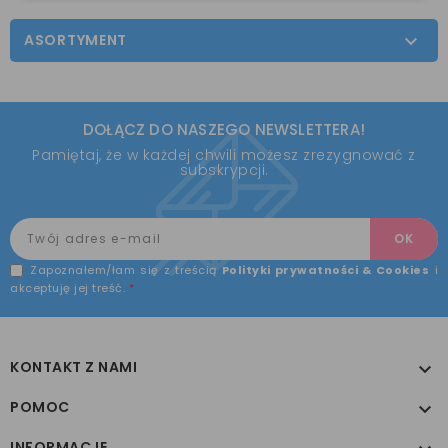
ASORTYMENT

DOŁĄCZ DO NASZEGO NEWSLETTERA!
Pamiętaj, że w każdej chwili możesz zrezygnować z
subskrypcji.
Zapoznałem/łam się z treścią
Polityki prywatności & Cookies
i
akceptuję jej treść.
*
KONTAKT Z NAMI

POMOC

INFORMACJE