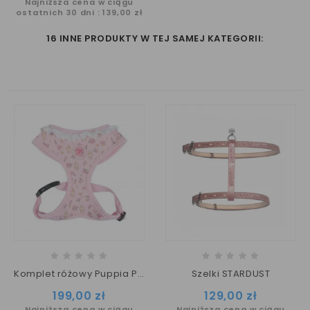
Najniższa cena w ciągu
ostatnich 30 dni :
139,00 zł
16 INNE PRODUKTY W TEJ SAMEJ KATEGORII:
Komplet różowy Puppia Pinkaholic Amara szelki S + smycz
Szelki STARDUST
Cena
Cena
199,00 zł
129,00 zł
Najniższa cena w ciągu
Najniższa cena w ciągu