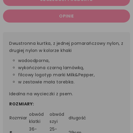
OPINIE
Dwustronna kurtka, z jednej pomarańczowy nylon, z
drugiej nylon w kolorze khaki
wodoodporna,
wykończona czarną lamówką,
filcowy logotyp marki Milk&Pepper,
w zestawie mała torebka.
Idealna na wycieczki z psem.
ROZMIARY:
obwód
obwód
Rozmiar
długość
klatki
szyi
36-
25-
S
29cm