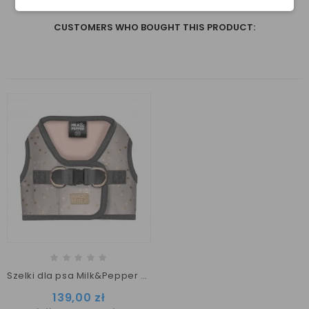
ostatnich 30 dni :
229,00 zł
CUSTOMERS WHO BOUGHT THIS PRODUCT:
Szelki dla psa Milk&Pepper szare w złote kropki
Cena
139,00 zł