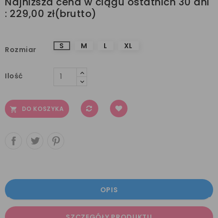
Najniższa cena w ciągu ostatnich 30 dni
:
229,00 zł
S
M
L
XL
Rozmiar
Ilość
DO KOSZYKA

OPIS
SZCZEGÓŁY PRODUKTU