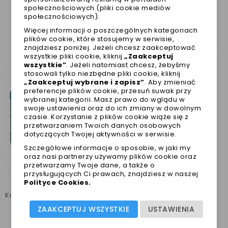
społecznościowych (pliki cookie mediów
ZOBACZ TAKŻE
społecznościowych).
Więcej informacji o poszczególnych kategoriach
plików cookie, które stosujemy w serwisie,
znajdziesz poniżej. Jeżeli chcesz zaakceptować
wszystkie pliki cookie, kliknij
„Zaakceptuj
wszystkie”
. Jeżeli natomiast chcesz, żebyśmy
stosowali tylko niezbędne pliki cookie, kliknij
„Zaakceptuj wybrane i zapisz”
. Aby zmieniać
preferencje plików cookie, przesuń suwak przy
wybranej kategorii. Masz prawo do wglądu w
swoje ustawienia oraz do ich zmiany w dowolnym
czasie. Korzystanie z plików cookie wiąże się z
przetwarzaniem Twoich danych osobowych
dotyczących Twojej aktywności w serwisie.
Szczegółowe informacje o sposobie, w jaki my
oraz nasi partnerzy używamy plików cookie oraz
przetwarzamy Twoje dane, a także o
przysługujących Ci prawach, znajdziesz w naszej
Polityce Cookies
.
Kurtka dla psa NORDIK PATROLE na piesze górskie wycieczki
ZAAKCEPTUJ WSZYSTKIE
USTAWIENIA
Cena
229,00 zł
Najniższa cena w ciągu