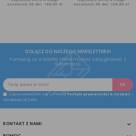
ostatnich 30 dni :
199,00 zł
ostatnich 30 dni :
129,00 zł
DOŁĄCZ DO NASZEGO NEWSLETTERA!
Pamiętaj, że w każdej chwili możesz zrezygnować z
subskrypcji.
Zapoznałem/łam się z treścią
Polityki prywatności & Cookies
i
akceptuję jej treść.
*
KONTAKT Z NAMI

POMOC