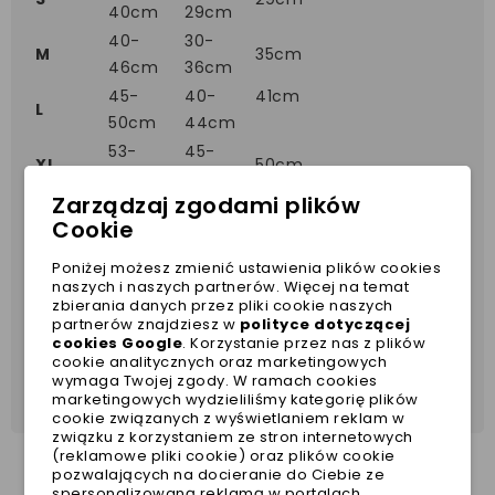
40cm
29cm
40-
30-
M
35cm
46cm
36cm
45-
40-
41cm
L
50cm
44cm
53-
45-
XL
50cm
57cm
52cm
Zarządzaj zgodami plików
Cookie
Poniżej możesz zmienić ustawienia plików cookies
naszych i naszych partnerów. Więcej na temat
zbierania danych przez pliki cookie naszych
partnerów znajdziesz w
polityce dotyczącej
cookies Google
. Korzystanie przez nas z plików
cookie analitycznych oraz marketingowych
wymaga Twojej zgody. W ramach cookies
marketingowych wydzieliliśmy kategorię plików
cookie związanych z wyświetlaniem reklam w
związku z korzystaniem ze stron internetowych
(reklamowe pliki cookie) oraz plików cookie
pozwalających na docieranie do Ciebie ze
spersonalizowaną reklamą w portalach