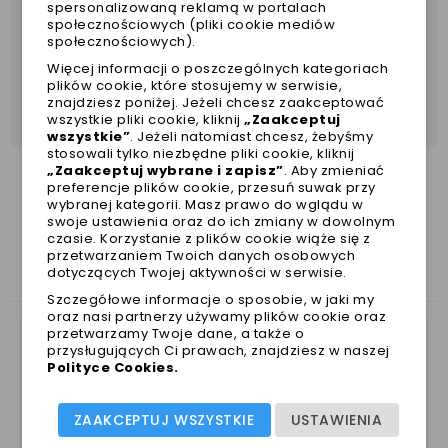
spersonalizowaną reklamą w portalach
społecznościowych (pliki cookie mediów
Rozmiarówka:
społecznościowych).
Więcej informacji o poszczególnych kategoriach
38L.
obwód klatki 50-60cm obwód szyi 35-40cm
plików cookie, które stosujemy w serwisie,
znajdziesz poniżej. Jeżeli chcesz zaakceptować
45L
obwód klatki 55-66cm obwód szyi 41-47cm
wszystkie pliki cookie, kliknij
„Zaakceptuj
wszystkie”
. Jeżeli natomiast chcesz, żebyśmy
stosowali tylko niezbędne pliki cookie, kliknij
„Zaakceptuj wybrane i zapisz”
. Aby zmieniać
preferencje plików cookie, przesuń suwak przy
wybranej kategorii. Masz prawo do wglądu w
swoje ustawienia oraz do ich zmiany w dowolnym
ZOBACZ TAKŻE
czasie. Korzystanie z plików cookie wiąże się z
przetwarzaniem Twoich danych osobowych
dotyczących Twojej aktywności w serwisie.
Szczegółowe informacje o sposobie, w jaki my
oraz nasi partnerzy używamy plików cookie oraz
przetwarzamy Twoje dane, a także o
przysługujących Ci prawach, znajdziesz w naszej
Polityce Cookies
.
ZAAKCEPTUJ WSZYSTKIE
USTAWIENIA