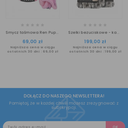
Smycz taśmowa Ren Puppia
Szelki bezuciskowe - kamizelka na zimę dla psa KAMALA
Cena
Cena
69,00 zł
199,00 zł
Najniższa cena w ciągu
Najniższa cena w ciągu
ostatnich 30 dni :
69,00 zł
ostatnich 30 dni :
199,00 zł
DOŁĄCZ DO NASZEGO NEWSLETTERA!
Pamiętaj, że w każdej chwili możesz zrezygnować z
subskrypcji.