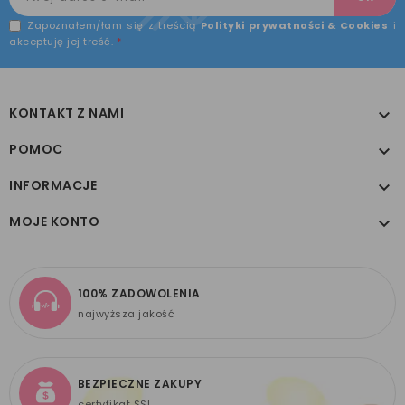
Zapoznałem/łam się z treścią
Polityki prywatności & Cookies
i
akceptuję jej treść.
*
KONTAKT Z NAMI

POMOC

INFORMACJE

MOJE KONTO

100% ZADOWOLENIA
najwyższa jakość
BEZPIECZNE ZAKUPY
certyfikat SSL