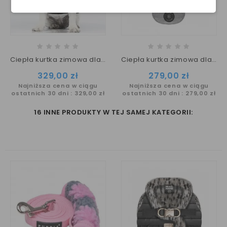
Ciepła kurtka zimowa dla psa FJORD dla psów z szeroka klatka piersiowa Milk&Pepper
Ciepła kurtka zimowa dla psa HARLINGTON rozmiar L/XL Milk&Pepper
Cena
Cena
329,00 zł
279,00 zł
Najniższa cena w ciągu
Najniższa cena w ciągu
ostatnich 30 dni :
329,00 zł
ostatnich 30 dni :
279,00 zł
16 INNE PRODUKTY W TEJ SAMEJ KATEGORII: