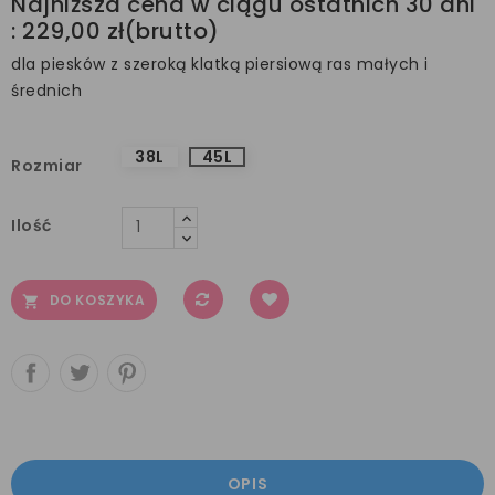
Najniższa cena w ciągu ostatnich 30 dni
:
229,00 zł
dla piesków z szeroką klatką piersiową ras małych i
średnich
38L
45L
Rozmiar
Ilość
DO KOSZYKA

OPIS