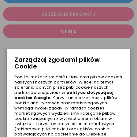
SZCZEGÓŁY PRODUKTU
OPINIE
Zarządzaj zgodami plików
Kurtka
z
wodoodpornej
tkaniny w sam raz na
Cookie
pochmurne, deszczowe, wietrzne dni.
dedykowane dla piesków z szeroką klatką
Poniżej możesz zmienić ustawienia plików cookies
naszych i naszych partnerów. Więcej na temat
piersiową (buldog, mops, większy shih tzu)
zbierania danych przez pliki cookie naszych
oryginalny, wyróżniający się, modny kolor żółty,
partnerów znajdziesz w
polityce dotyczącej
cookies Google
. Korzystanie przez nas z plików
produkt światowej marki Milk&Pepper,
cookie analitycznych oraz marketingowych
piękne i estetyczne wykonanie,
wymaga Twojej zgody. W ramach cookies
marketingowych wydzieliliśmy kategorię plików
materiał łatwy w czyszczeniu,
cookie związanych z wyświetlaniem reklam w
gumeczki dla lepszego dopasowania kurteczki
związku z korzystaniem ze stron internetowych
na kapturze oraz przy ogonku,
(reklamowe pliki cookie) oraz plików cookie
pozwalających na docieranie do Ciebie ze
posiada metalowy logotyp marki.