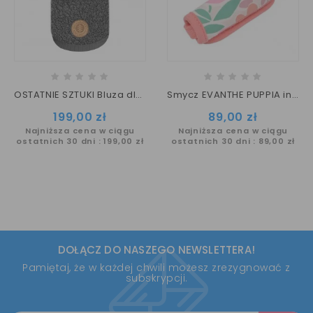
OSTATNIE SZTUKI Bluza dla psa MIŚ Elliot Milk&Pepper
Smycz EVANTHE PUPPIA indian pink
Cena
Cena
199,00 zł
89,00 zł
Najniższa cena w ciągu
Najniższa cena w ciągu
ostatnich 30 dni :
199,00 zł
ostatnich 30 dni :
89,00 zł
DOŁĄCZ DO NASZEGO NEWSLETTERA!
Pamiętaj, że w każdej chwili możesz zrezygnować z
subskrypcji.