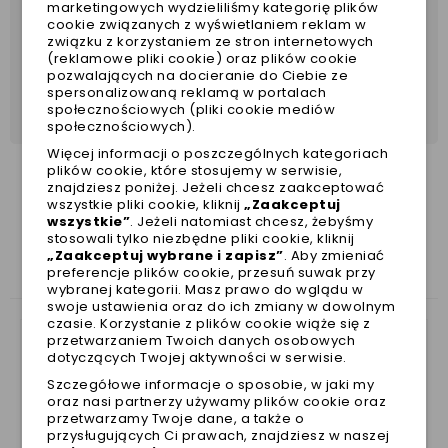
marketingowych wydzieliliśmy kategorię plików
cookie związanych z wyświetlaniem reklam w
związku z korzystaniem ze stron internetowych
(reklamowe pliki cookie) oraz plików cookie
pozwalających na docieranie do Ciebie ze
spersonalizowaną reklamą w portalach
społecznościowych (pliki cookie mediów
społecznościowych).
Więcej informacji o poszczególnych kategoriach
plików cookie, które stosujemy w serwisie,
znajdziesz poniżej. Jeżeli chcesz zaakceptować
wszystkie pliki cookie, kliknij
„Zaakceptuj
wszystkie”
. Jeżeli natomiast chcesz, żebyśmy
ZOBACZ TAKŻE
stosowali tylko niezbędne pliki cookie, kliknij
„Zaakceptuj wybrane i zapisz”
. Aby zmieniać
preferencje plików cookie, przesuń suwak przy
wybranej kategorii. Masz prawo do wglądu w
swoje ustawienia oraz do ich zmiany w dowolnym
czasie. Korzystanie z plików cookie wiąże się z
przetwarzaniem Twoich danych osobowych
dotyczących Twojej aktywności w serwisie.
Szczegółowe informacje o sposobie, w jaki my
oraz nasi partnerzy używamy plików cookie oraz
przetwarzamy Twoje dane, a także o
przysługujących Ci prawach, znajdziesz w naszej