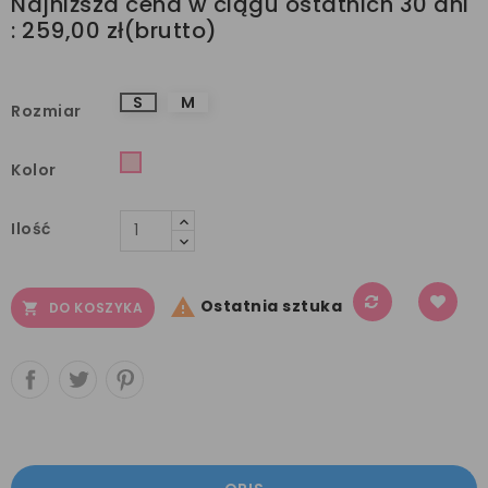
Najniższa cena w ciągu ostatnich 30 dni
:
259,00 zł
S
M
Rozmiar
Różowy
Kolor
Ilość

Ostatnia sztuka
DO KOSZYKA
