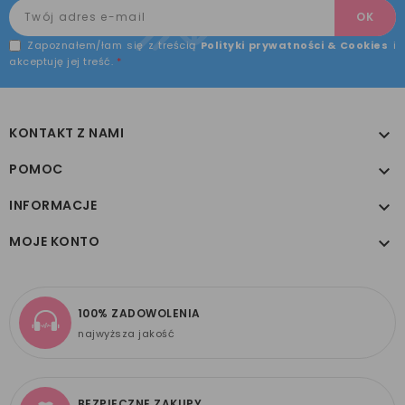
Zapoznałem/łam się z treścią
Polityki prywatności & Cookies
i
akceptuję jej treść.
*
KONTAKT Z NAMI

POMOC

INFORMACJE

MOJE KONTO

100% ZADOWOLENIA
najwyższa jakość
BEZPIECZNE ZAKUPY