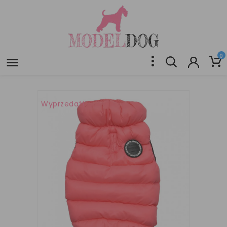
0

Wyprzedaż!