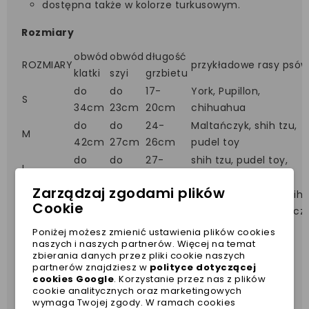
dostępna także w kolorze turkusowym.
Rozmiary
obwód
obwód
długość
ROZMIARY
przykładowe rasy psów
klatki
szyi
grzbietu
do
do
17-
York, Pupillon,
S
34cm
23cm
20cm
chihuahua
do
do
24-
Maltańczyk, shih tzu,
M
42cm
27cm
26cm
pudel toy
do
do
27-
shih tzu, pudel toy,
L
48cm
31cm
29cm
sznaucer miniatura
Zarządzaj zgodami plików
buldog francuski, shih
do
do
32-
Cookie
XL
tzu, fox terrier,pekińcz
53cm
35cm
35cm
Poniżej możesz zmienić ustawienia plików cookies
naszych i naszych partnerów. Więcej na temat
zbierania danych przez pliki cookie naszych
partnerów znajdziesz w
polityce dotyczącej
cookies Google
. Korzystanie przez nas z plików
cookie analitycznych oraz marketingowych
wymaga Twojej zgody. W ramach cookies