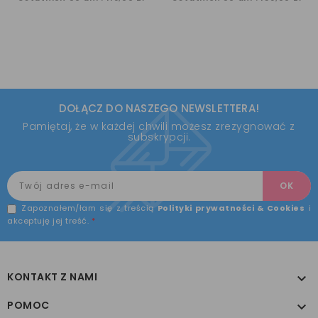
DOŁĄCZ DO NASZEGO NEWSLETTERA!
Pamiętaj, że w każdej chwili możesz zrezygnować z
subskrypcji.
Zapoznałem/łam się z treścią
Polityki prywatności & Cookies
i
akceptuję jej treść.
*
KONTAKT Z NAMI

POMOC
