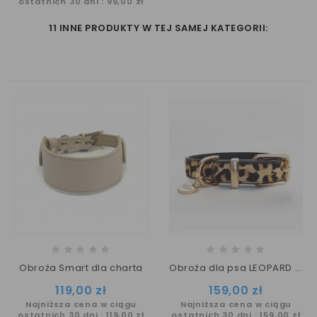
ostatnich 30 dni :
99,00 zł
11 INNE PRODUKTY W TEJ SAMEJ KATEGORII:
Obroża Smart dla charta
Obroża dla psa LEOPARD zwierzęcy wzór/ M&P
Cena
Cena
119,00 zł
159,00 zł
Najniższa cena w ciągu
Najniższa cena w ciągu
ostatnich 30 dni :
119,00 zł
ostatnich 30 dni :
159,00 zł