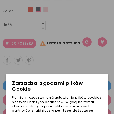
Czerwony
Różowy
czarny
Kolor
Ilość

Ostatnia sztuka
DO KOSZYKA

Zarządzaj zgodami plików
OPIS
Cookie
Poniżej możesz zmienić ustawienia plików cookies
SZCZEGÓŁY PRODUKTU
naszych i naszych partnerów. Więcej na temat
zbierania danych przez pliki cookie naszych
partnerów znajdziesz w
polityce dotyczącej