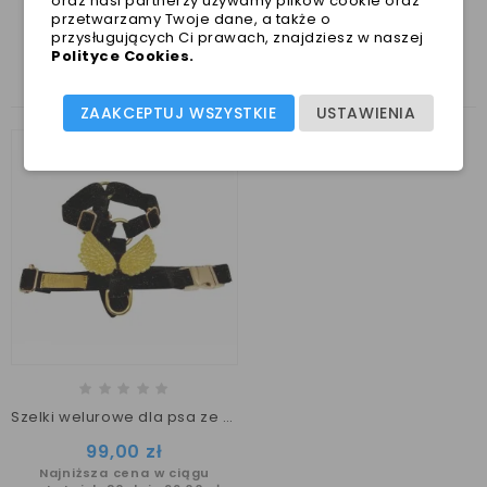
oraz nasi partnerzy używamy plików cookie oraz
przetwarzamy Twoje dane, a także o
ZOBACZ TAKŻE
przysługujących Ci prawach, znajdziesz w naszej
Polityce Cookies
.
ZAAKCEPTUJ WSZYSTKIE
USTAWIENIA
Szelki welurowe dla psa ze skrzydłami PUPPYMOUR
Cena
99,00 zł
Najniższa cena w ciągu