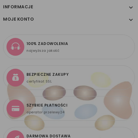
INFORMACJE

MOJE KONTO

100% ZADOWOLENIA
najwyższa jakość
BEZPIECZNE ZAKUPY
certyfikat SSL
SZYBKIE PŁATNOŚCI
operator przelewy24
DARMOWA DOSTAWA