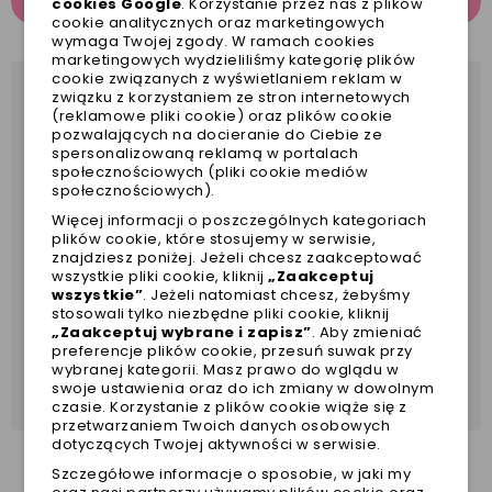
OPINIE
cookies Google
. Korzystanie przez nas z plików
cookie analitycznych oraz marketingowych
wymaga Twojej zgody. W ramach cookies
marketingowych wydzieliliśmy kategorię plików
cookie związanych z wyświetlaniem reklam w
związku z korzystaniem ze stron internetowych
Obroża
(reklamowe pliki cookie) oraz plików cookie
pozwalających na docieranie do Ciebie ze
aksamitna w dotyku
spersonalizowaną reklamą w portalach
niezbędna na liście produktów dla psa
społecznościowych (pliki cookie mediów
społecznościowych).
eleganckie wykończenie
metalowe złote klamry, gwarantują
Więcej informacji o poszczególnych kategoriach
plików cookie, które stosujemy w serwisie,
bezpieczeństwo twojego psa
znajdziesz poniżej. Jeżeli chcesz zaakceptować
obroża zalecana jest dla psów, które nie ciągną
wszystkie pliki cookie, kliknij
„Zaakceptuj
wszystkie”
. Jeżeli natomiast chcesz, żebyśmy
na smyczy, w przeciwnym razie obroże
stosowali tylko niezbędne pliki cookie, kliknij
zalecamy traktować jako identyfikator psa oraz
„Zaakceptuj wybrane i zapisz”
. Aby zmieniać
dodatek wizualny, w zamian polecamy
preferencje plików cookie, przesuń suwak przy
wybranej kategorii. Masz prawo do wglądu w
wyprowadzać pieska zapinając w szelkach
swoje ustawienia oraz do ich zmiany w dowolnym
czasie. Korzystanie z plików cookie wiąże się z
przetwarzaniem Twoich danych osobowych
dotyczących Twojej aktywności w serwisie.
Szczegółowe informacje o sposobie, w jaki my