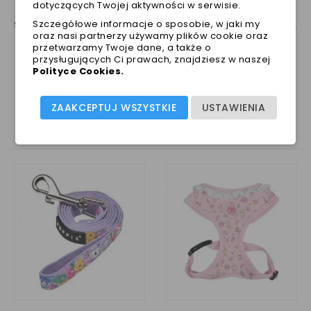
dotyczących Twojej aktywności w serwisie.
Szczegółowe informacje o sposobie, w jaki my
Szelki bawełniane Lita PUPPIA purple
Szelki PUPPIA dla psa bezuciskowe bawełniane EVANTHE
oraz nasi partnerzy używamy plików cookie oraz
Cena
Cena
139,00 zł
119,00 zł
przetwarzamy Twoje dane, a także o
przysługujących Ci prawach, znajdziesz w naszej
Najniższa cena w ciągu
Najniższa cena w ciągu
Polityce Cookies
.
ostatnich 30 dni :
139,00 zł
ostatnich 30 dni :
119,00 zł
16 INNE PRODUKTY W TEJ SAMEJ KATEGORII:
ZAAKCEPTUJ WSZYSTKIE
USTAWIENIA