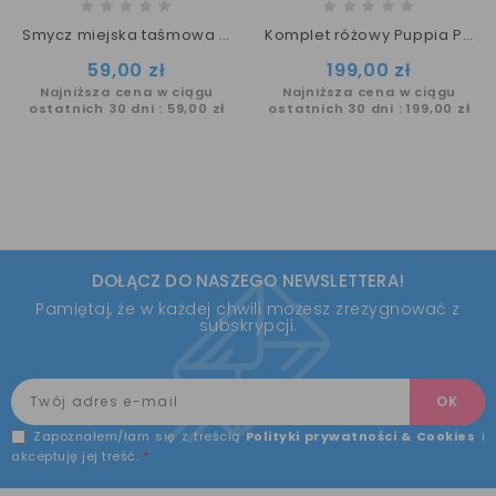
Smycz miejska taśmowa LITA EVANTHE PUPPIA
Komplet różowy Puppia Pinkaholic Amara szelki S + smycz
Cena
Cena
59,00 zł
199,00 zł
Najniższa cena w ciągu
Najniższa cena w ciągu
ostatnich 30 dni :
59,00 zł
ostatnich 30 dni :
199,00 zł
DOŁĄCZ DO NASZEGO NEWSLETTERA!
Pamiętaj, że w każdej chwili możesz zrezygnować z
subskrypcji.
Zapoznałem/łam się z treścią
Polityki prywatności & Cookies
i
akceptuję jej treść.
*