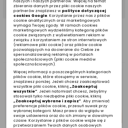
naszych i naszych partnerów. Więcej na temat
zbierania danych przez pliki cookie naszych
partnerów znajdziesz w
polityce dotyczącej
cookies Google
. Korzystanie przez nas z plików
cookie analitycznych oraz marketingowych
wymaga Twojej zgody. W ramach cookies
marketingowych wydzieliliśmy kategorię plików
cookie związanych z wyświetlaniem reklam w
związku z korzystaniem ze stron internetowych
ZOBACZ TAKŻE
(reklamowe pliki cookie) oraz plików cookie
pozwalających na docieranie do Ciebie ze
spersonalizowaną reklamą w portalach
społecznościowych (pliki cookie mediów
społecznościowych).
Więcej informacji o poszczególnych kategoriach
plików cookie, które stosujemy w serwisie,
znajdziesz poniżej. Jeżeli chcesz zaakceptować
wszystkie pliki cookie, kliknij
„Zaakceptuj
wszystkie”
. Jeżeli natomiast chcesz, żebyśmy
stosowali tylko niezbędne pliki cookie, kliknij
„Zaakceptuj wybrane i zapisz”
. Aby zmieniać
preferencje plików cookie, przesuń suwak przy
wybranej kategorii. Masz prawo do wglądu w
swoje ustawienia oraz do ich zmiany w dowolnym
czasie. Korzystanie z plików cookie wiąże się z
przetwarzaniem Twoich danych osobowych