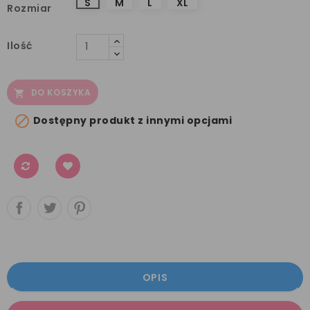
S
M
L
XL
Rozmiar
Ilość
DO KOSZYKA


Dostępny produkt z innymi opcjami
OPIS