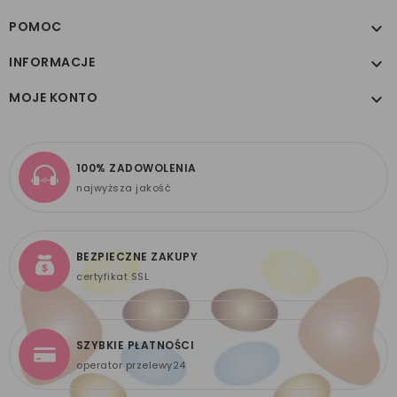
POMOC

INFORMACJE

MOJE KONTO

100% ZADOWOLENIA
najwyższa jakość
BEZPIECZNE ZAKUPY
certyfikat SSL
SZYBKIE PŁATNOŚCI
operator przelewy24