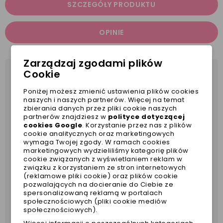
SZCZEGÓŁY PRODUKTU
OPINIE
Zarządzaj zgodami plików
Cookie
Stylowe szeleczki w kolorze granatowym w
granatowo-czerwone paski ozdobione haftem
Poniżej możesz zmienić ustawienia plików cookies
naszych i naszych partnerów. Więcej na temat
kotwicy. Polecamy dla ras małych i średnich oraz
zbierania danych przez pliki cookie naszych
piesków z szeroką klatką piersiową.
partnerów znajdziesz w
polityce dotyczącej
cookies Google
. Korzystanie przez nas z plików
*do kompletu oferujemy smycz taśmową
cookie analitycznych oraz marketingowych
wymaga Twojej zgody. W ramach cookies
obwód
obwód klatki
marketingowych wydzieliliśmy kategorię plików
ROZMIAR
cookie związanych z wyświetlaniem reklam w
szyi
piersiowej
związku z korzystaniem ze stron internetowych
S
26cm
36-46cm
(reklamowe pliki cookie) oraz plików cookie
pozwalających na docieranie do Ciebie ze
M
32cm
43-58cm
spersonalizowaną reklamą w portalach
L
38cm
51-66cm
społecznościowych (pliki cookie mediów
społecznościowych).
XL
42cm
60-80cm