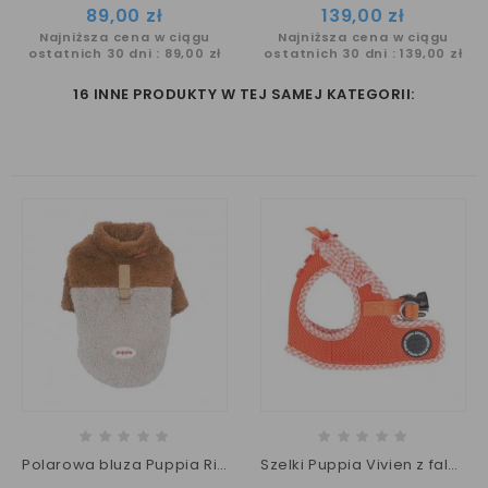
Cena
Cena
89,00 zł
139,00 zł
Najniższa cena w ciągu
Najniższa cena w ciągu
ostatnich 30 dni :
89,00 zł
ostatnich 30 dni :
139,00 zł
16 INNE PRODUKTY W TEJ SAMEJ KATEGORII:
Polarowa bluza Puppia Ridge Fleece
Szelki Puppia Vivien z falbanką orange