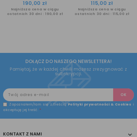
Cena
Cena
190,00 zł
115,00 zł
Najniższa cena w ciągu
Najniższa cena w ciągu
ostatnich 30 dni :
190,00 zł
ostatnich 30 dni :
115,00 zł
DOŁĄCZ DO NASZEGO NEWSLETTERA!
Pamiętaj, że w każdej chwili możesz zrezygnować z
subskrypcji.
Zapoznałem/łam się z treścią
Polityki prywatności & Cookies
i
akceptuję jej treść.
*
KONTAKT Z NAMI
