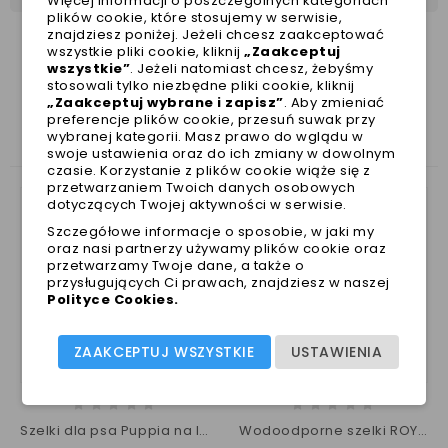
Więcej informacji o poszczególnych kategoriach
plików cookie, które stosujemy w serwisie,
znajdziesz poniżej. Jeżeli chcesz zaakceptować
wszystkie pliki cookie, kliknij
„Zaakceptuj
wszystkie”
. Jeżeli natomiast chcesz, żebyśmy
stosowali tylko niezbędne pliki cookie, kliknij
ZOBACZ TAKŻE
„Zaakceptuj wybrane i zapisz”
. Aby zmieniać
preferencje plików cookie, przesuń suwak przy
wybranej kategorii. Masz prawo do wglądu w
swoje ustawienia oraz do ich zmiany w dowolnym
czasie. Korzystanie z plików cookie wiąże się z
przetwarzaniem Twoich danych osobowych
dotyczących Twojej aktywności w serwisie.
Szczegółowe informacje o sposobie, w jaki my
oraz nasi partnerzy używamy plików cookie oraz
przetwarzamy Twoje dane, a także o
przysługujących Ci prawach, znajdziesz w naszej
Polityce Cookies
.
ZAAKCEPTUJ WSZYSTKIE
USTAWIENIA
Szelki dla psa Puppia na lato z oddychającej siateczki
Wodoodporne szelki ROYAL BLUE dla psa Puppia