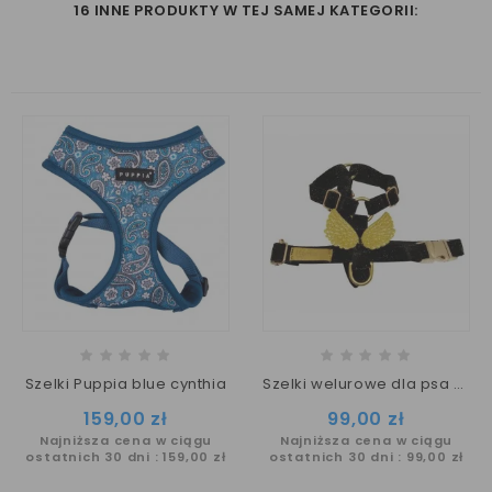
16 INNE PRODUKTY W TEJ SAMEJ KATEGORII:
Szelki Puppia blue cynthia
Szelki welurowe dla psa ze skrzydłami PUPPYMOUR
Cena
Cena
159,00 zł
99,00 zł
Najniższa cena w ciągu
Najniższa cena w ciągu
ostatnich 30 dni :
159,00 zł
ostatnich 30 dni :
99,00 zł