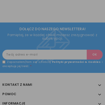
DOŁĄCZ DO NASZEGO NEWSLETTERA!
Pamiętaj, że w każdej chwili możesz zrezygnować z
subskrypcji.
Zapoznałem/łam się z treścią
Polityki prywatności & Cookies
i
akceptuję jej treść.
*
KONTAKT Z NAMI

POMOC

INFORMACJE
