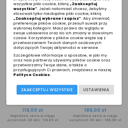
wszystkie pliki cookie, kliknij
„Zaakceptuj
ZOBACZ TAKŻE
wszystkie”
. Jeżeli natomiast chcesz, żebyśmy
stosowali tylko niezbędne pliki cookie, kliknij
„Zaakceptuj wybrane i zapisz”
. Aby zmieniać
preferencje plików cookie, przesuń suwak przy
wybranej kategorii. Masz prawo do wglądu w
swoje ustawienia oraz do ich zmiany w dowolnym
czasie. Korzystanie z plików cookie wiąże się z
przetwarzaniem Twoich danych osobowych
dotyczących Twojej aktywności w serwisie.
Szczegółowe informacje o sposobie, w jaki my
oraz nasi partnerzy używamy plików cookie oraz
przetwarzamy Twoje dane, a także o
przysługujących Ci prawach, znajdziesz w naszej
Polityce Cookies
.
ZAAKCEPTUJ WSZYSTKIE
USTAWIENIA
skórzana smycz dla psa Smart Animal
Szelki dla psa z kokardką beżowe prestige Smart Animal
Cena
Cena
119,00 zł
189,00 zł
Najniższa cena w ciągu
Najniższa cena w ciągu
ostatnich 30 dni :
119,00 zł
ostatnich 30 dni :
189,00 zł