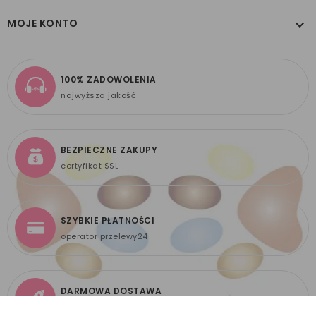
MOJE KONTO

100% ZADOWOLENIA
najwyższa jakość
BEZPIECZNE ZAKUPY
certyfikat SSL
SZYBKIE PŁATNOŚCI
operator przelewy24
DARMOWA DOSTAWA
już od 299 zł