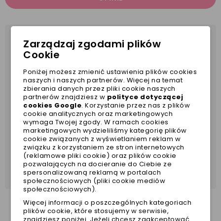
Zarządzaj zgodami plików
Regulowana uprząż z czarnej skóry w małe szare
Cookie
plamki,
idealnie dopasowane metalowe dodatki,
Poniżej możesz zmienić ustawienia plików cookies
naszych i naszych partnerów. Więcej na temat
odpowiednie do różnych sylwetek psów,
zbierania danych przez pliki cookie naszych
Łatwe zakładanie i zdejmowanie,
partnerów znajdziesz w
polityce dotyczącej
cookies Google
. Korzystanie przez nas z plików
ekskluzywnego charakteru nadają metalowe
cookie analitycznych oraz marketingowych
logotypy i zapięcia.
wymaga Twojej zgody. W ramach cookies
marketingowych wydzieliliśmy kategorię plików
Dostępne dwa rozmiary: XS dla piesków o obwodzie
cookie związanych z wyświetlaniem reklam w
związku z korzystaniem ze stron internetowych
22-28cm i M o obwodzie 42-50cm
(reklamowe pliki cookie) oraz plików cookie
pozwalających na docieranie do Ciebie ze
Do kompletu można dobrać smycz i obroże.
spersonalizowaną reklamą w portalach
społecznościowych (pliki cookie mediów
społecznościowych).
Więcej informacji o poszczególnych kategoriach
plików cookie, które stosujemy w serwisie,
znajdziesz poniżej. Jeżeli chcesz zaakceptować