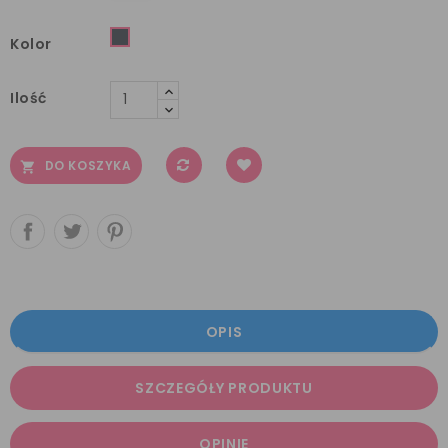
czarny
Kolor
Ilość
DO KOSZYKA

OPIS
SZCZEGÓŁY PRODUKTU
OPINIE