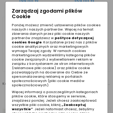
199,00 zł
359,00 zł
Najniższa cena w ciągu
Najniższa cena w ciągu
Zarządzaj zgodami plików
ostatnich 30 dni :
199,00 zł
ostatnich 30 dni :
359,00 zł
Cookie
Poniżej możesz zmienić ustawienia plików cookies
naszych i naszych partnerów. Więcej na temat
zbierania danych przez pliki cookie naszych
partnerów znajdziesz w
polityce dotyczącej
cookies Google
. Korzystanie przez nas z plików
cookie analitycznych oraz marketingowych
wymaga Twojej zgody. W ramach cookies
marketingowych wydzieliliśmy kategorię plików
cookie związanych z wyświetlaniem reklam w
związku z korzystaniem ze stron internetowych
(reklamowe pliki cookie) oraz plików cookie
pozwalających na docieranie do Ciebie ze
spersonalizowaną reklamą w portalach
społecznościowych (pliki cookie mediów
Komplet sukienka Pinkaholic ze smyczą
Komplet różowy Puppia Pinkaholic Amara szelki S + smycz
społecznościowych).
199,00 zł
199,00 zł
Więcej informacji o poszczególnych kategoriach
plików cookie, które stosujemy w serwisie,
Najniższa cena w ciągu
Najniższa cena w ciągu
znajdziesz poniżej. Jeżeli chcesz zaakceptować
ostatnich 30 dni :
199,00 zł
ostatnich 30 dni :
199,00 zł
wszystkie pliki cookie, kliknij
„Zaakceptuj
wszystkie”
. Jeżeli natomiast chcesz, żebyśmy