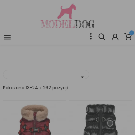
0


Pokazano 13-24 z 262 pozycji