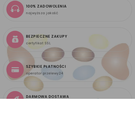
100% ZADOWOLENIA
najwyższa jakość
BEZPIECZNE ZAKUPY
certyfikat SSL
SZYBKIE PŁATNOŚCI
operator przelewy24
DARMOWA DOSTAWA
już od 299 zł