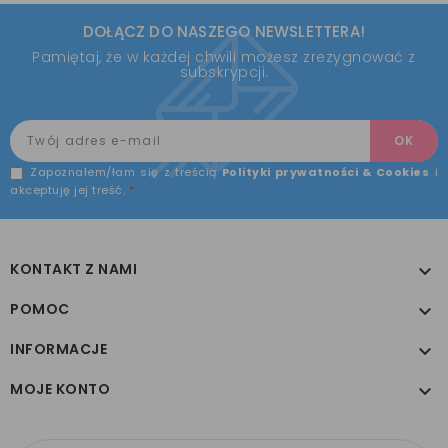
DOŁĄCZ DO NASZEGO NEWSLETTERA!
Pamiętaj, że w każdej chwili możesz zrezygnować z
subskrypcji.
Zapoznałem/łam się z treścią
Polityki prywatności & Cookies
i
akceptuję jej treść.
*
KONTAKT Z NAMI

POMOC

INFORMACJE

MOJE KONTO
