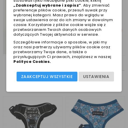
stosowali tylko niezbędne pliki cookie, kliknij
„Zaakceptuj wybrane i zapisz”
. Aby zmieniać
preferencje plików cookie, przesuń suwak przy
wybranej kategorii. Masz prawo do wglądu w
swoje ustawienia oraz do ich zmiany w dowolnym
czasie. Korzystanie z plików cookie wiąże się z
przetwarzaniem Twoich danych osobowych
dotyczących Twojej aktywności w serwisie.
Szczegółowe informacje o sposobie, w jaki my
oraz nasi partnerzy używamy plików cookie oraz
przetwarzamy Twoje dane, a także o
przysługujących Ci prawach, znajdziesz w naszej
Polityce Cookies
.
Szelki Eco Puppia
Szelki Puppia w kwiatuszki pink
ZAAKCEPTUJ WSZYSTKIE
USTAWIENIA
165,00 zł
159,00 zł
Najniższa cena w ciągu
Najniższa cena w ciągu
ostatnich 30 dni :
165,00 zł
ostatnich 30 dni :
159,00 zł