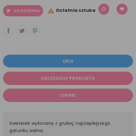

Ostatnia sztuka
DO KOSZYKA

OPIS
SZCZEGÓŁY PRODUKTU
OPINIE
Sweterek wykonany z grubej, najcieplejszego
gatunku wełna