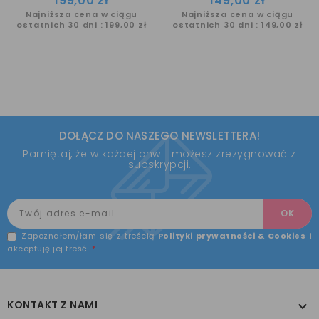
199,00 zł
149,00 zł
Najniższa cena w ciągu
Najniższa cena w ciągu
ostatnich 30 dni :
199,00 zł
ostatnich 30 dni :
149,00 zł
DOŁĄCZ DO NASZEGO NEWSLETTERA!
Pamiętaj, że w każdej chwili możesz zrezygnować z
subskrypcji.
Zapoznałem/łam się z treścią
Polityki prywatności & Cookies
i
akceptuję jej treść.
*
KONTAKT Z NAMI
