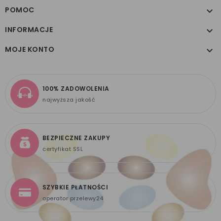
POMOC

INFORMACJE

MOJE KONTO

100% ZADOWOLENIA
najwyższa jakość
BEZPIECZNE ZAKUPY
certyfikat SSL
SZYBKIE PŁATNOŚCI
operator przelewy24