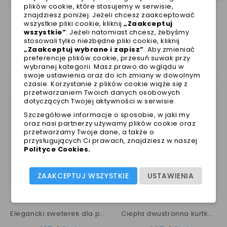
plików cookie, które stosujemy w serwisie,
znajdziesz poniżej. Jeżeli chcesz zaakceptować
wszystkie pliki cookie, kliknij
„Zaakceptuj
wszystkie”
. Jeżeli natomiast chcesz, żebyśmy
stosowali tylko niezbędne pliki cookie, kliknij
ZOBACZ TAKŻE
„Zaakceptuj wybrane i zapisz”
. Aby zmieniać
preferencje plików cookie, przesuń suwak przy
wybranej kategorii. Masz prawo do wglądu w
swoje ustawienia oraz do ich zmiany w dowolnym
czasie. Korzystanie z plików cookie wiąże się z
przetwarzaniem Twoich danych osobowych
dotyczących Twojej aktywności w serwisie.
Szczegółowe informacje o sposobie, w jaki my
oraz nasi partnerzy używamy plików cookie oraz
przetwarzamy Twoje dane, a także o
przysługujących Ci prawach, znajdziesz w naszej
Polityce Cookies
.
ZAAKCEPTUJ WSZYSTKIE
USTAWIENIA
Elegancki sweterek dla psa AMARI black / Puppia
Ciepła dwustronna kurtka dla psa HOLIS Puppia czerwona