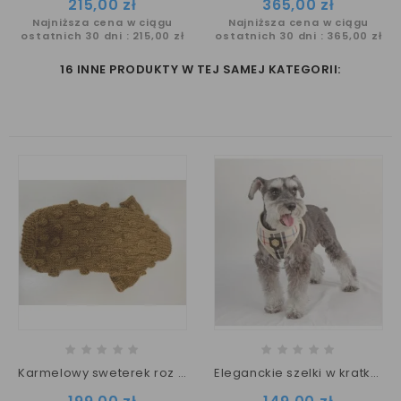
Cena
Cena
215,00 zł
365,00 zł
Najniższa cena w ciągu
Najniższa cena w ciągu
ostatnich 30 dni :
215,00 zł
ostatnich 30 dni :
365,00 zł
16 INNE PRODUKTY W TEJ SAMEJ KATEGORII:
Karmelowy sweterek roz S w popcorny
Eleganckie szelki w kratkę PUPPIA
Cena
Cena