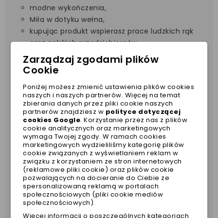
modne wykończenia,
Miła w dotyku wełna,
kupując produkt wspierasz prace ludzkich rąk
oraz polskich przedsiębiorców,
Łatwy do prania. Zalecamy pranie ręczne w
Zarządzaj zgodami plików
niskiej temperaturze wody.
Cookie
Wysoki kołnierzyk zapewniający dodatkowe
Poniżej możesz zmienić ustawienia plików cookies
ciepło.
naszych i naszych partnerów. Więcej na temat
zbierania danych przez pliki cookie naszych
Rozmiar L dla małych piesków o wadze +/- 8-10kg
partnerów znajdziesz w
polityce dotyczącej
cookies Google
. Korzystanie przez nas z plików
WYMIARY:
cookie analitycznych oraz marketingowych
wymaga Twojej zgody. W ramach cookies
obwod szyi 25-35
marketingowych wydzieliliśmy kategorię plików
cookie związanych z wyświetlaniem reklam w
obwód klatki piersiowej 35-48cm(mierzone za
związku z korzystaniem ze stron internetowych
(reklamowe pliki cookie) oraz plików cookie
przednimi łapkami, „bez luzu”)
pozwalających na docieranie do Ciebie ze
spersonalizowaną reklamą w portalach
dlugosc 27-35cm(mierzone od karku do nasady
społecznościowych (pliki cookie mediów
ogonka)
społecznościowych).
Więcej informacji o poszczególnych kategoriach