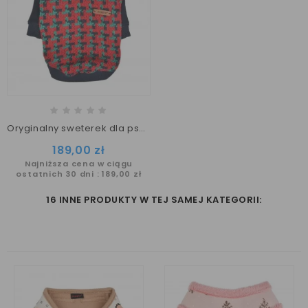
Oryginalny sweterek dla psa WREN navy /Puppia
Cena
189,00 zł
Najniższa cena w ciągu
ostatnich 30 dni :
189,00 zł
16 INNE PRODUKTY W TEJ SAMEJ KATEGORII: