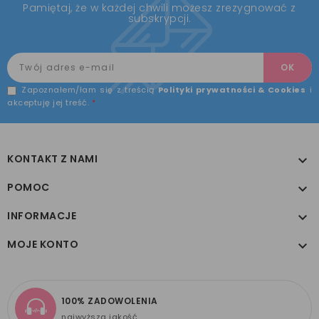
Pamiętaj, że w każdej chwili możesz zrezygnować z
subskrypcji.
Zapoznałem/łam się z treścią
Polityki prywatności & Cookies
i
akceptuję jej treść.
*
KONTAKT Z NAMI

POMOC

INFORMACJE

MOJE KONTO

100% ZADOWOLENIA
najwyższa jakość