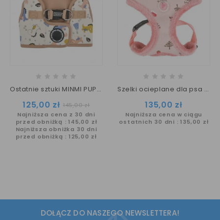
Ostatnie sztuki MINMI PUPPIA szelki
Szelki ocieplane dla psa PINKAHOLIC New York EIRA pink
Cena
Cena
Cena
125,00 zł
135,00 zł
145,00 zł
Najniższa cena z 30 dni
podstawowa
Najniższa cena w ciągu
przed obniżką :
145,00 zł
ostatnich 30 dni :
135,00 zł
Najniższa obniżka 30 dni
przed obniżką :
125,00 zł
DOŁĄCZ DO NASZEGO NEWSLETTERA!