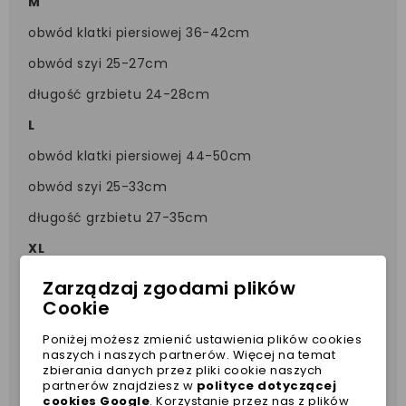
M
obwód klatki piersiowej 36-42cm
obwód szyi 25-27cm
długość grzbietu 24-28cm
L
obwód klatki piersiowej 44-50cm
obwód szyi 25-33cm
długość grzbietu 27-35cm
XL
obwód klatki piersiowej 50-55cm
Zarządzaj zgodami plików
Cookie
obwód karku 30-35cm
Poniżej możesz zmienić ustawienia plików cookies
długość grzbietu 35-40cm
naszych i naszych partnerów. Więcej na temat
zbierania danych przez pliki cookie naszych
partnerów znajdziesz w
polityce dotyczącej
cookies Google
. Korzystanie przez nas z plików