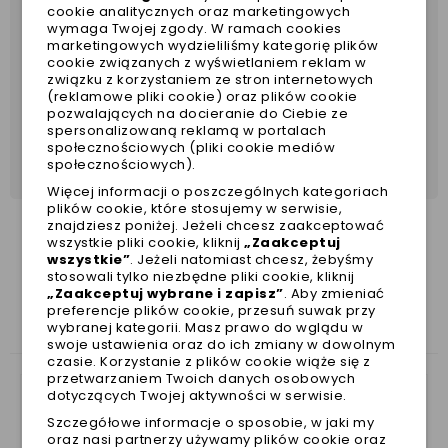
cookie analitycznych oraz marketingowych
wymaga Twojej zgody. W ramach cookies
marketingowych wydzieliliśmy kategorię plików
cookie związanych z wyświetlaniem reklam w
związku z korzystaniem ze stron internetowych
(reklamowe pliki cookie) oraz plików cookie
pozwalających na docieranie do Ciebie ze
spersonalizowaną reklamą w portalach
społecznościowych (pliki cookie mediów
społecznościowych).
Więcej informacji o poszczególnych kategoriach
plików cookie, które stosujemy w serwisie,
znajdziesz poniżej. Jeżeli chcesz zaakceptować
wszystkie pliki cookie, kliknij
„Zaakceptuj
wszystkie”
. Jeżeli natomiast chcesz, żebyśmy
stosowali tylko niezbędne pliki cookie, kliknij
ZOBACZ TAKŻE
„Zaakceptuj wybrane i zapisz”
. Aby zmieniać
preferencje plików cookie, przesuń suwak przy
wybranej kategorii. Masz prawo do wglądu w
swoje ustawienia oraz do ich zmiany w dowolnym
czasie. Korzystanie z plików cookie wiąże się z
przetwarzaniem Twoich danych osobowych
dotyczących Twojej aktywności w serwisie.
Szczegółowe informacje o sposobie, w jaki my
oraz nasi partnerzy używamy plików cookie oraz